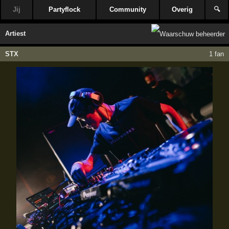
Jij
Partyflock
Community
Overig
🔍
Artiest
STX
1 fan