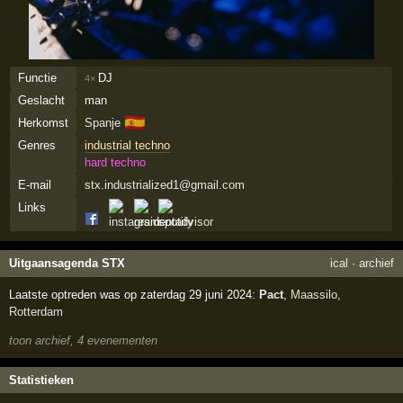
Functie
DJ
4×
Geslacht
man
🇪🇸
Herkomst
Spanje
Genres
industrial techno
hard techno
E-mail
stx.industrialized1@gmail.com
Links
Uitgaansagenda STX
ical
·
archief
Laatste optreden was op zaterdag 29 juni 2024:
Pact
,
Maassilo
,
Rotterdam
toon archief, 4 evenementen
Statistieken