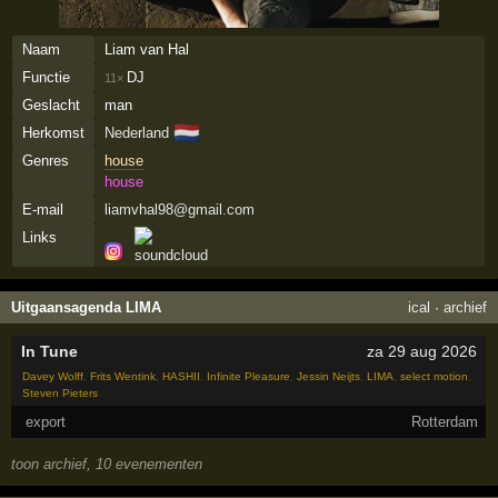
Naam
Liam van Hal
Functie
DJ
11×
Geslacht
man
🇳🇱
Herkomst
Nederland
Genres
house
house
E-mail
liamvhal98@gmail.com
Links
Uitgaansagenda LIMA
ical
·
archief
In Tune
za 29 aug 2026
Davey Wolff
,
Frits Wentink
,
HASHII
,
Infinite Pleasure
,
Jessin Neijts
,
LIMA
,
select motion
,
Steven Pieters
export
Rotterdam
toon archief, 10 evenementen