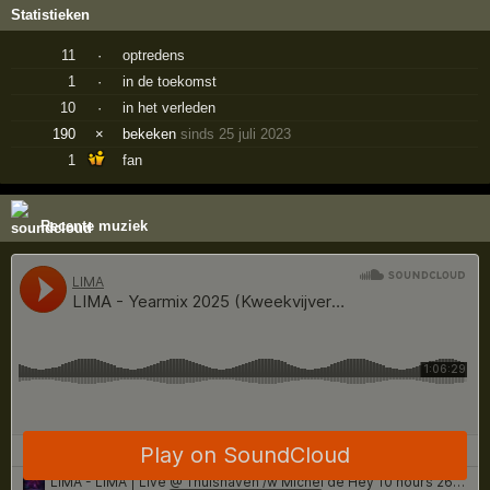
Statistieken
11
·
optredens
1
·
in de toekomst
10
·
in het verleden
190
×
bekeken
sinds 25 juli 2023
1
fan
Recente muziek