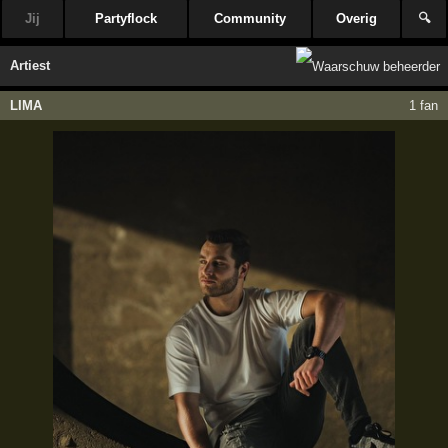
Jij
Partyflock
Community
Overig
🔍
Artiest
LIMA
1 fan