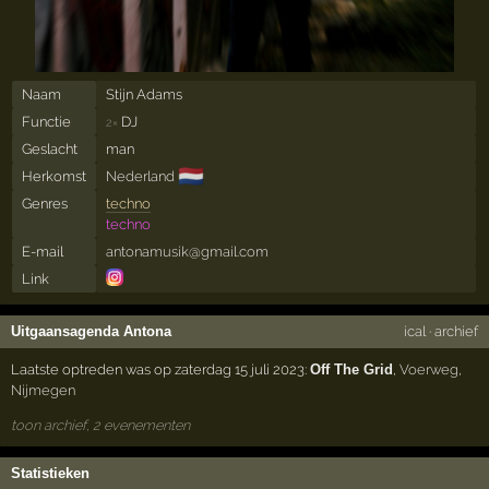
Naam
Stijn Adams
Functie
DJ
2×
Geslacht
man
🇳🇱
Herkomst
Nederland
Genres
techno
techno
E-mail
antonamusik@gmail.com
Link
Uitgaansagenda Antona
ical
·
archief
Laatste optreden was op zaterdag 15 juli 2023:
Off The Grid
,
Voerweg
,
Nijmegen
toon archief, 2 evenementen
Statistieken