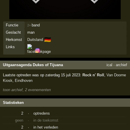
Functie
band
2×
Geslacht
man
🇩🇪
Herkomst
Duitsland
Links
Uitgaansagenda Dukes of Tijuana
ical
·
archief
Laatste optreden was op zaterdag 15 juli 2023:
Rock n' Roll
,
Van Doorne
Kiosk
,
Eindhoven
toon archief, 2 evenementen
Statistieken
2
·
optredens
geen
·
in de toekomst
2
·
in het verleden