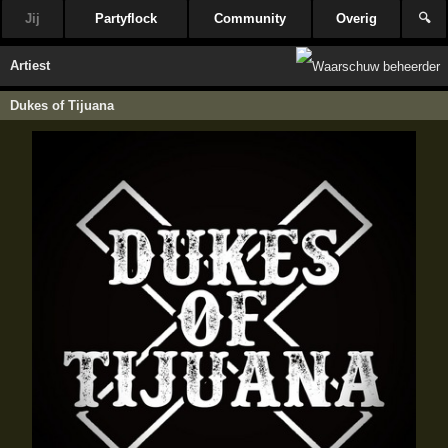
Jij
Partyflock
Community
Overig
🔍
Artiest
Dukes of Tijuana