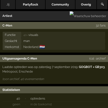
Jij
Partyflock
Community
Overig
🔍
Artiest
C-Men
32 fans
Functie
visuals
40×
Geslacht
man
🇳🇱
Herkomst
Nederland
Uitgaansagenda C-Men
ical
·
archief
Laatste optreden was op zaterdag 7 september 2019:
GOGBOT × GB303
,
Metropool
,
Enschede
toon archief, 40 evenementen
Statistieken
40
·
optredens
geen
·
in de toekomst