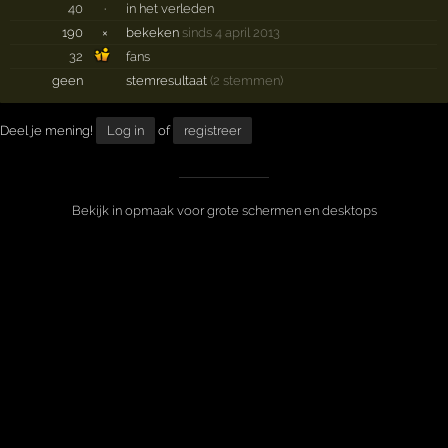
40
·
in het verleden
190
×
bekeken
sinds 4 april 2013
32
fans
geen
stemresultaat
(2 stemmen)
Deel je mening!
Log in
of
registreer
Bekijk in opmaak voor grote schermen en desktops