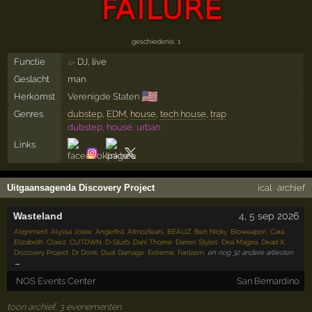
geschiedenis: 1
Functie
DJ, live
4×
Geslacht
man
🇺🇸
Herkomst
Verenigde Staten
Genres
dubstep
,
EDM
,
house
,
tech house
,
trap
dubstep, house, urban
Links
Uitgaansagenda Discovery Project
ical
·
archief
Wasteland
4
,
5
sep 2026
Alignment
,
Alyssa Jolee
,
Angerfist
,
Atmozfears
,
BEAUZ
,
Ben Nicky
,
Bioweapon
,
Cara
Elizabeth
,
Clawz
,
CUTDWN
,
D-Sturb
,
Dani Thorne
,
Darren Styles
,
Dea Magna
,
Dead X
,
Discovery Project
,
Dr Donk
,
Dual Damage
,
Extreme
,
Fantasm
,
en nog 32 andere artiesten
→
NOS Events Center
San Bernardino
toon archief, 3 evenementen