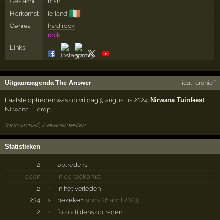
Geslacht
man
🇮🇪
Herkomst
Ierland
Genres
hard rock
rock
Links
Uitgaansagenda The Answer
ical
·
archief
Laatste optreden was op vrijdag 9 augustus 2024:
Nirwana Tuinfeest
,
Nirwana
,
Lierop
toon archief, 2 evenementen
Statistieken
2
·
optredens
geen
·
in de toekomst
2
·
in het verleden
234
×
bekeken
sinds 26 april 2023
2
·
foto's tijdens optreden