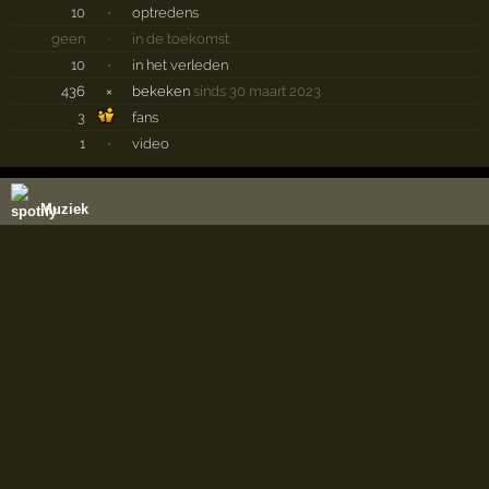
10
·
optredens
geen
·
in de toekomst
10
·
in het verleden
436
×
bekeken
sinds 30 maart 2023
3
fans
1
·
video
Muziek