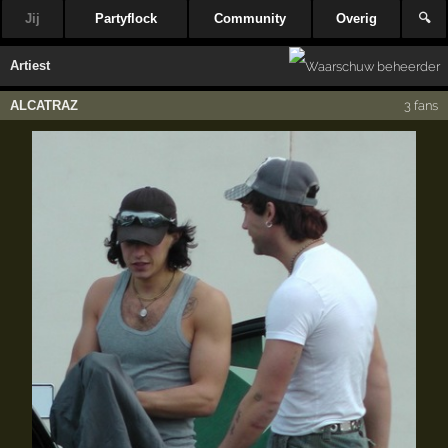
Jij
Partyflock
Community
Overig
🔍
Artiest
ALCATRAZ
3 fans