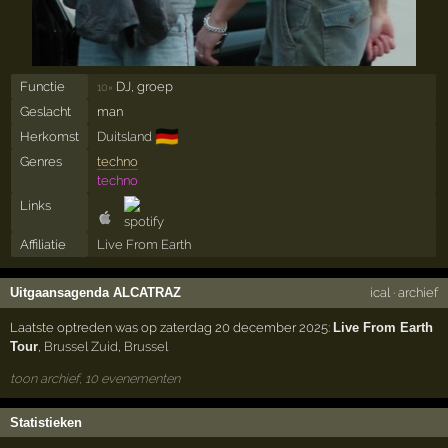
Functie
DJ, groep
10×
Geslacht
man
🇩🇪
Herkomst
Duitsland
Genres
techno
techno
Links
Affiliatie
Live From Earth
Uitgaansagenda ALCATRAZ
ical
·
archief
Laatste optreden was op zaterdag 20 december 2025:
Live From Earth
Tour
,
Brussel Zuid
,
Brussel
toon archief, 10 evenementen
Statistieken