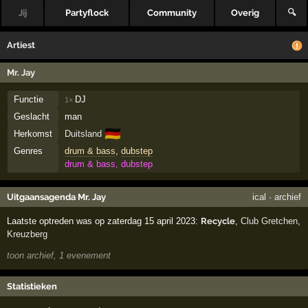
Jij
Partyflock
Community
Overig
🔍
Artiest
Mr. Jay
Functie
DJ
1×
Geslacht
man
🇩🇪
Herkomst
Duitsland
Genres
drum & bass
,
dubstep
drum & bass, dubstep
Uitgaansagenda Mr. Jay
ical
·
archief
Laatste optreden was op zaterdag 15 april 2023:
Recycle
,
Club Gretchen
,
Kreuzberg
toon archief, 1 evenement
Statistieken