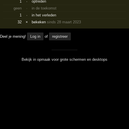
1
·
optreden
geen
·
in de toekomst
1
·
in het verleden
32
×
bekeken
sinds 28 maart 2023
Deel je mening!
Log in
of
registreer
Bekijk in opmaak voor grote schermen en desktops