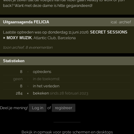
back? Want met deze dame is hitte gegarandeerd!
Uitgaansagenda FELICIA
ical
·
archief
Laatste optreden was op donderdag 11 juni 2026:
SECRET SESSIONS
× MOXY MUZIK
,
Atlantic Club
,
Barcelona
toon archief, 8 evenementen
Statistieken
8
·
optredens
geen
·
in de toekomst
8
·
in het verleden
284
×
bekeken
sinds 28 februari 2023
Deel je mening!
Log in
of
registreer
Bekijk in opmaak voor grote schermen en desktops