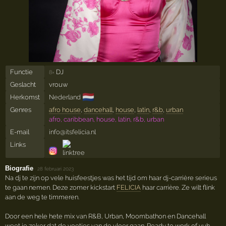
Functie
DJ
8×
Geslacht
vrouw
🇳🇱
Herkomst
Nederland
Genres
afro house
,
dancehall
,
house
,
latin
,
r&b
,
urban
afro, caribbean, house, latin, r&b, urban
E-mail
info@itsfelicia.nl
Links
Biografie
·
28 februari 2023
Na dj te zijn op vele huisfeestjes was het tijd om haar dj-carrière serieus
te gaan nemen. Deze zomer kickstart
FELICIA
haar carrière. Ze wilt flink
aan de weg te timmeren.
Door een hele hete mix van R&B, Urban, Moombathon en Dancehall
weet je zeker dat de voetjes van de vloer gaan. Ready to work of yuh