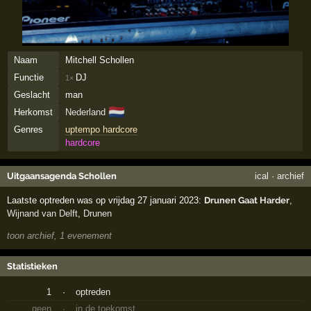
Naam
Mitchell Schollen
Functie
DJ
1×
Geslacht
man
🇳🇱
Herkomst
Nederland
Genres
uptempo hardcore
hardcore
Uitgaansagenda Schollen
ical
·
archief
Laatste optreden was op vrijdag 27 januari 2023:
Drunen Gaat Harder
,
Wijnand van Delft
,
Drunen
toon archief, 1 evenement
Statistieken
1
·
optreden
geen
·
in de toekomst