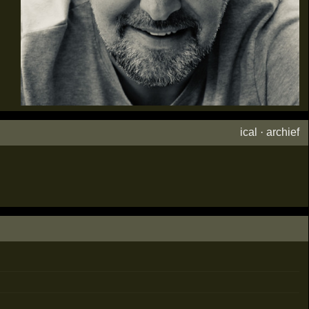
ical
·
archief