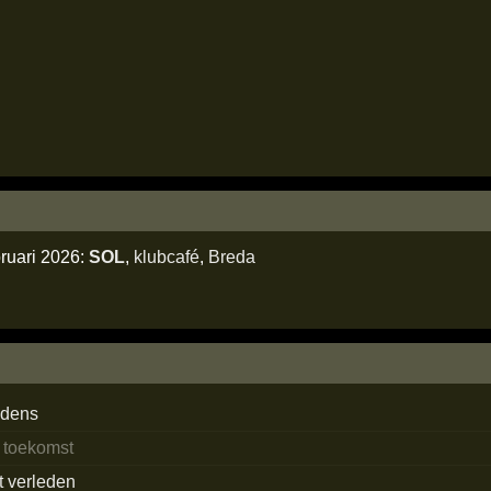
ruari 2026:
SOL
,
klubcafé
,
Breda
edens
e toekomst
t verleden