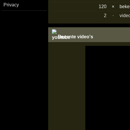
Privacy
120
×
bek
2
·
video
Recente video's