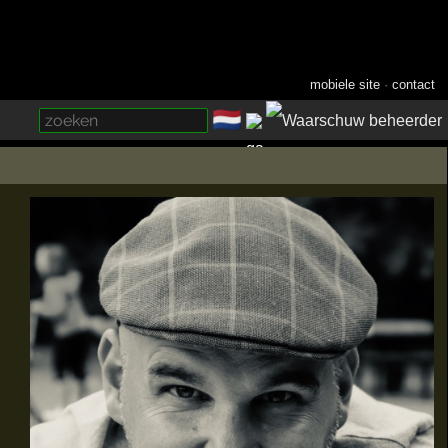
mobiele site
·
contact
🇳🇱
­