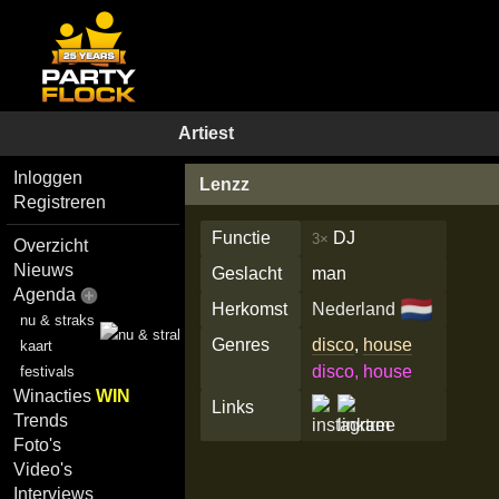
Artiest
Inloggen
Lenzz
Registreren
Functie
DJ
3×
Overzicht
Nieuws
Geslacht
man
Agenda
🇳🇱
Herkomst
Nederland
nu & straks
Genres
disco
,
house
kaart
disco, house
festivals
Winacties
WIN
Links
Trends
Foto's
Video's
Interviews