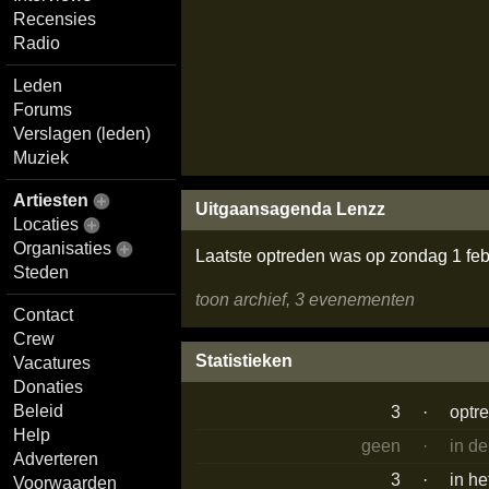
Recensies
Radio
Leden
Forums
Verslagen (leden)
Muziek
Artiesten
Uitgaansagenda Lenzz
Locaties
Organisaties
Laatste optreden was op zondag 1 feb
Steden
toon archief, 3 evenementen
Contact
Crew
Statistieken
Vacatures
Donaties
Beleid
3
·
optr
Help
geen
·
in d
Adverteren
3
·
in he
Voorwaarden