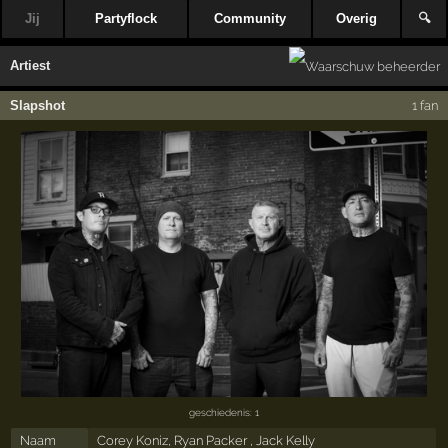
Jij
Partyflock
Community
Overig
🔍
Artiest
Slapshot
1 fan
geschiedenis: 1
Naam
Corey Koniz, Ryan Packer , Jack Kelly