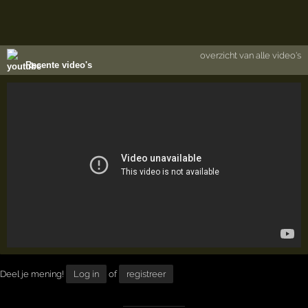
overzicht van alle video's
Recente video's
Deel je mening!
Log in
of
registreer