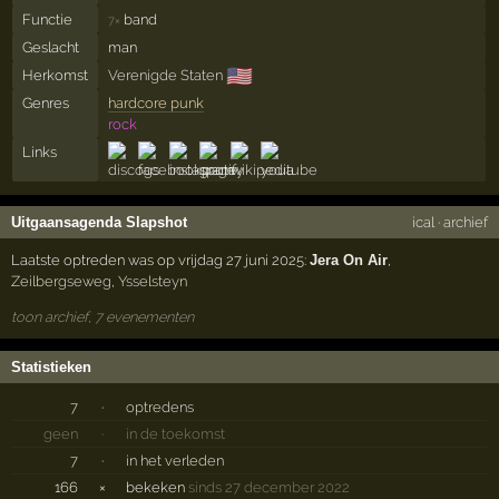
Functie
band
7×
Geslacht
man
🇺🇸
Herkomst
Verenigde Staten
Genres
hardcore punk
rock
Links
Uitgaansagenda Slapshot
ical
·
archief
Laatste optreden was op vrijdag 27 juni 2025:
Jera On Air
,
Zeilbergseweg
,
Ysselsteyn
toon archief, 7 evenementen
Statistieken
7
·
optredens
geen
·
in de toekomst
7
·
in het verleden
166
×
bekeken
sinds 27 december 2022