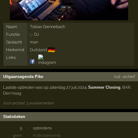
Naam
Tobias Grennebach
Functie
DJ
5×
Geslacht
man
🇩🇪
Herkomst
Duitsland
Links
Uitgaansagenda Pike
ical
·
archief
Laatste optreden was op zaterdag 27 juli 2024:
Summer Closing
,
BAR
,
Den Haag
toon archief, 5 evenementen
Statistieken
5
·
optredens
geen
·
in de toekomst