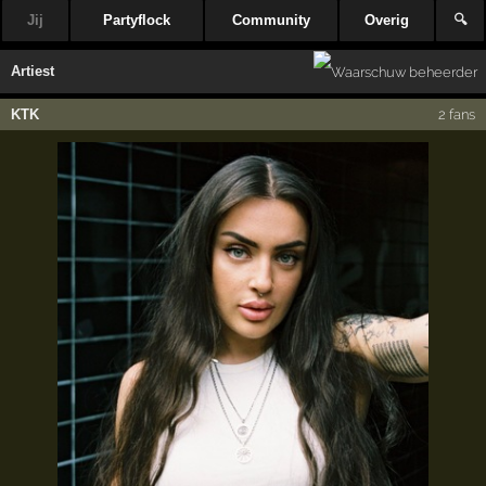
Jij
Partyflock
Community
Overig
🔍
Artiest
KTK
2 fans