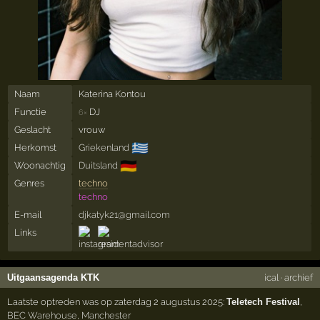
Naam
Katerina Kontou
Functie
DJ
6×
Geslacht
vrouw
🇬🇷
Herkomst
Griekenland
🇩🇪
Woonachtig
Duitsland
Genres
techno
techno
E-mail
djkatyk21@gmail.com
Links
Uitgaansagenda KTK
ical
·
archief
Laatste optreden was op zaterdag 2 augustus 2025:
Teletech Festival
,
BEC Warehouse
,
Manchester