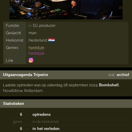
Functie
DJ, producer
6×
Geslacht
man
🇳🇱
Herkomst
Nederland
Genres
hardstyle
hardstyle
Link
Uitgaansagenda Tripwire
ical
·
archief
Laatste optreden was op zaterdag 28 september 2024:
Bombshell
,
Now&Wow
,
Rotterdam
Statistieken
6
·
optredens
geen
·
in de toekomst
6
·
in het verleden