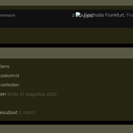
2
Festhalle Frankfurt
,
Fr
imension
dens
 toekomst
t verleden
ken
sinds 17 augustus 2022
esultaat
(1 stem)