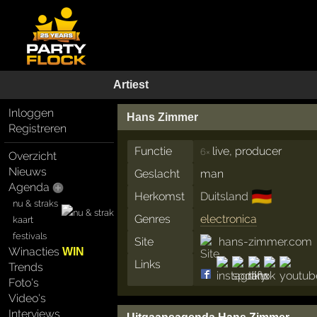
Artiest
Inloggen
Hans Zimmer
Registreren
Functie
live, producer
6×
Overzicht
Nieuws
Geslacht
man
Agenda
🇩🇪
Herkomst
Duitsland
nu & straks
Genres
electronica
kaart
festivals
Site
hans-zimmer.com
Winacties
WIN
Links
Trends
Foto's
Video's
Interviews