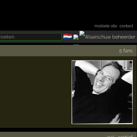
mobiele site
·
contact
🇳🇱
­
5 fans