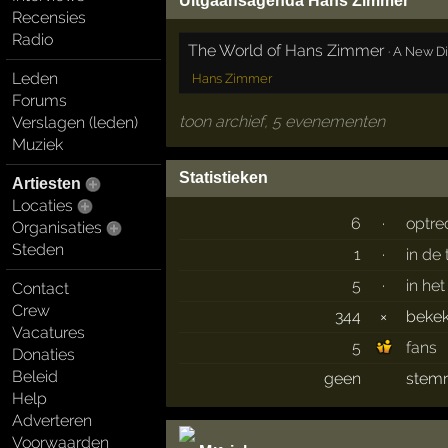
Uitgaansagenda Hans Zimmer
Recensies
Radio
The World of Hans Zimmer
·
A New D
Leden
Hans Zimmer
Forums
toon archief, 5 evenementen
Verslagen (leden)
Muziek
Statistieken
Artiesten
Locaties
6
·
optre
Organisaties
Steden
1
·
in de
5
·
in he
Contact
Crew
344
×
beke
Vacatures
5
fans
Donaties
Beleid
geen
stemr
Help
Adverteren
Voorwaarden