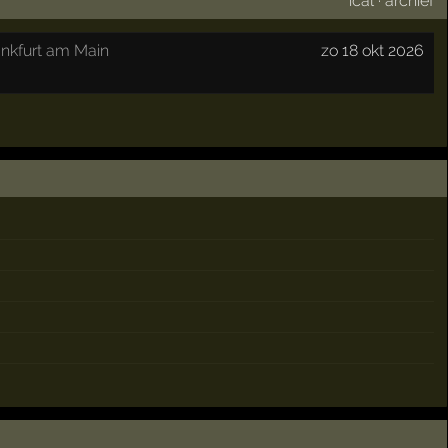
ical
·
archief
ankfurt am Main
zo 18 okt 2026