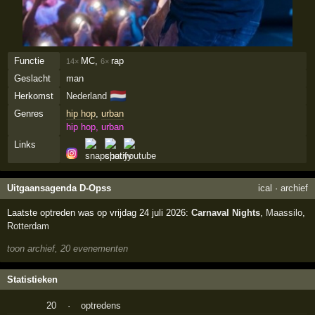
Functie
MC,
rap
14×
6×
Geslacht
man
🇳🇱
Herkomst
Nederland
Genres
hip hop
,
urban
hip hop, urban
Links
Uitgaansagenda D-Opss
ical
·
archief
Laatste optreden was op vrijdag 24 juli 2026:
Carnaval Nights
,
Maassilo
,
Rotterdam
toon archief, 20 evenementen
Statistieken
20
·
optredens