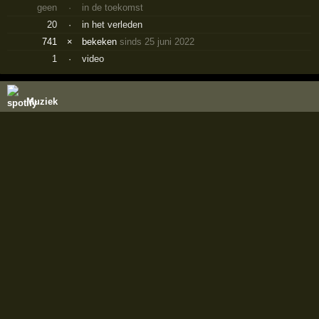
geen
·
in de toekomst
20
·
in het verleden
741
×
bekeken
sinds 25 juni 2022
1
·
video
Muziek