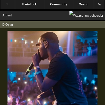
Jij
Partyflock
Community
Overig
🔍
Artiest
D-Opss