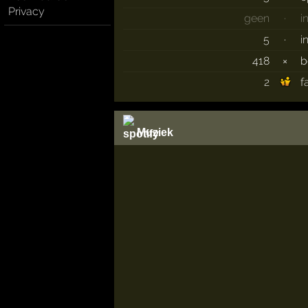
Privacy
geen
·
i
5
·
i
418
×
b
2
f
Muziek