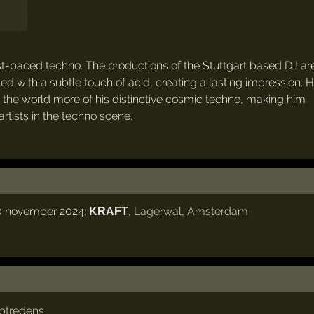
ast-paced techno. The productions of the Stuttgart based DJ ar
ed with a subtle touch of acid, creating a lasting impression. 
ve the world more of his distinctive cosmic techno, making him
tists in the techno scene.
30 november 2024:
,
Lagerwal
,
Amsterdam
KRAFT
ptredens