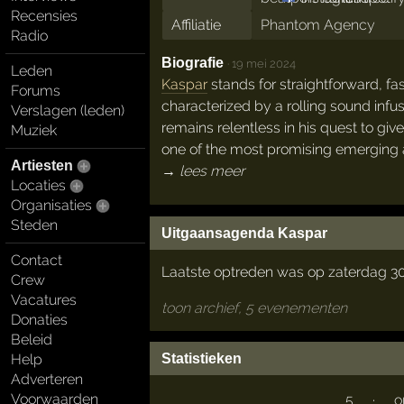
Recensies
Affiliatie
Phantom Agency
Radio
Biografie
·
19 mei 2024
Leden
Kaspar
stands for straightforward, f
Forums
characterized by a rolling sound infus
Verslagen (leden)
remains relentless in his quest to gi
Muziek
one of the most promising emerging ar
Artiesten
→ lees meer
Locaties
Organisaties
Steden
Uitgaansagenda Kaspar
Contact
Laatste optreden was op zaterdag 
Crew
Vacatures
toon archief, 5 evenementen
Donaties
Beleid
Statistieken
Help
Adverteren
Voorwaarden
5
·
o