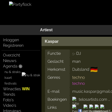
Artiest
Inloggen
Kaspar
Registreren
Functie
DJ
5×
Overzicht
Nieuws
Geslacht
man
Agenda
🇩🇪
Herkomst
Duitsland
nu & straks
Genres
techno
kaart
techno
festivals
Winacties
WIN
E-mail
music.kaspar@gmail
Trends
Boekingen
telosartists.com …
Foto's
Video's
Links
Interviews