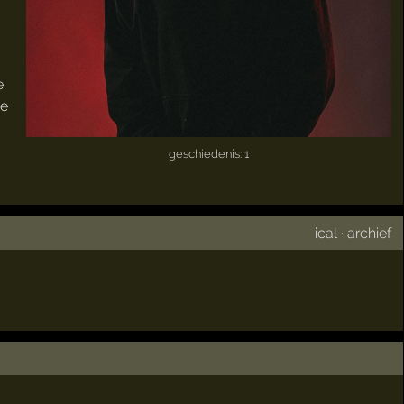
e
He
geschiedenis: 1
ical
·
archief