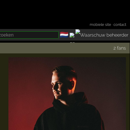
mobiele site
·
contact
🇳🇱
­
2 fans