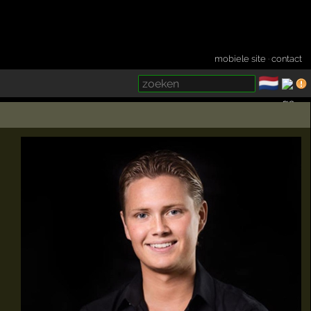
mobiele site
·
contact
🇳🇱
­