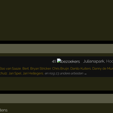
41
Julianapark
,
Hoo
Bas van Saaze
,
Bert
,
Bryan Stricker
,
Chris Bruijn
,
Danilo Kuiters
,
Danny de Mu
chulz
,
Jan Spel
,
Jari Hellegers
,
en nog 23 andere artiesten →
dens