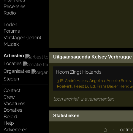
Recensies
Radio
Leden
Forums
Verslagen (leden)
Muziek
Artiesten
Uitgaansagenda Kelsey Verbrugge
Locaties
Organisaties
Hoorn Zingt Hollands
Steden
3JS
,
André Hazes
,
Angelina
,
Annelie Smits
,
Roelvink
,
Feest DJ Ed
,
Frans Bauer
,
Henk S
Contact
Crew
toon archief, 2 evenementen
Vacatures
Donaties
Statistieken
Beleid
Help
3
·
optre
Adverteren