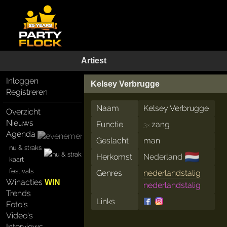
Artiest
Inloggen
Kelsey Verbrugge
Registreren
Naam
Kelsey Verbrugge
Overzicht
Nieuws
Functie
zang
3×
Agenda
Geslacht
man
nu & straks
🇳🇱
Herkomst
Nederland
kaart
festivals
Genres
nederlandstalig
Winacties
WIN
nederlandstalig
Trends
Links
Foto's
Video's
Interviews