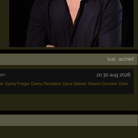
ical
·
archief
rn
zo 30 aug 2026
nk
,
Danny Froger
,
Danny Panadero
,
Dave Dekker
,
Delano Duncker
,
Dries