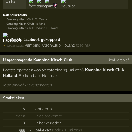
Links
Ook herkend als
Kamping Kitsch Club DJ Team
Kamping Kitsch Club Holland
Kamping Kitsch Club Holland DJ Team
Zelfde facebook gekoppeld
Kamping Kitsch Club Holland
(pagina)
organisatie:
Uitgaansagenda Kamping Kitsch Club
ical
·
archief
Laatste optreden was op zaterdag 13 juni 2026:
Kamping Kitsch Club
Holland
,
Berkendonk
,
Helmond
toon archief, 8 evenementen
Statistieken
8
·
optredens
geen
·
in de toekomst
8
·
in het verleden
555
×
bekeken
sinds 28 juni 2021