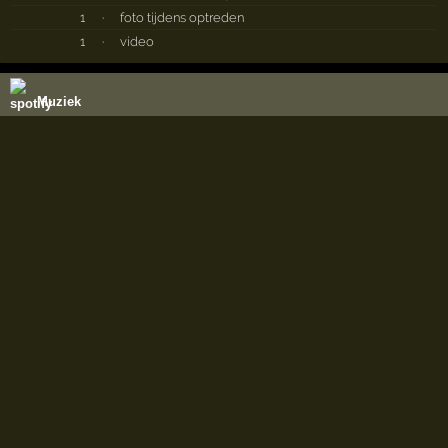
1
·
foto tijdens optreden
1
·
video
Muziek