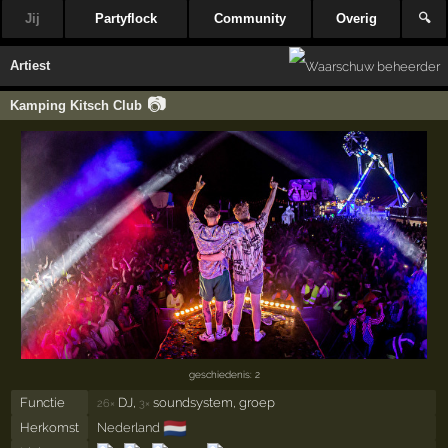
Jij
Partyflock
Community
Overig
🔍
Artiest
📷
Kamping Kitsch Club
geschiedenis: 2
Functie
DJ,
soundsystem, groep
26×
3×
🇳🇱
Herkomst
Nederland