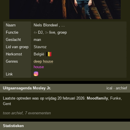
Naam
Niels Blondeel , …
Functie
DJ,
live, groep
4×
3×
Geslacht
man
Lid van groep
Stavroz
🇧🇪
Herkomst
België
Genres
deep house
house
Link
Uitgaansagenda Mosley Jr.
ical
·
archief
Laatste optreden was op vrijdag 20 februari 2026:
Moodfamily
,
Funke
,
Gent
toon archief, 7 evenementen
Statistieken