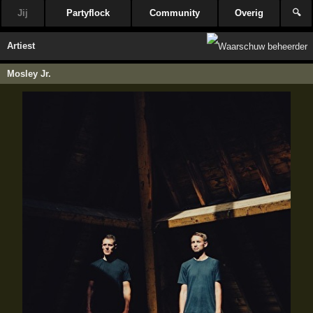
Jij
Partyflock
Community
Overig
🔍
Artiest
Mosley Jr.