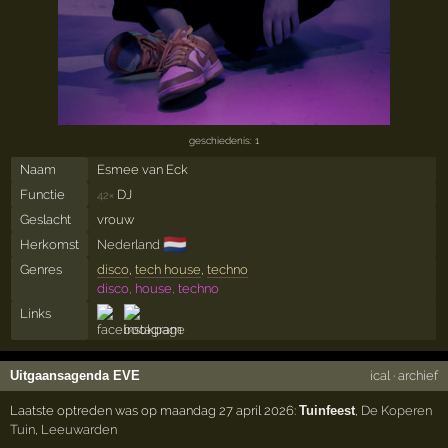
geschiedenis: 1
Naam
Esmee van Eck
Functie
DJ
42×
Geslacht
vrouw
🇳🇱
Herkomst
Nederland
Genres
disco
,
tech house
,
techno
disco, house, techno
Links
Uitgaansagenda EVE
ical
·
archief
Laatste optreden was op maandag 27 april 2026:
Tuinfeest
,
De Koperen
Tuin
,
Leeuwarden