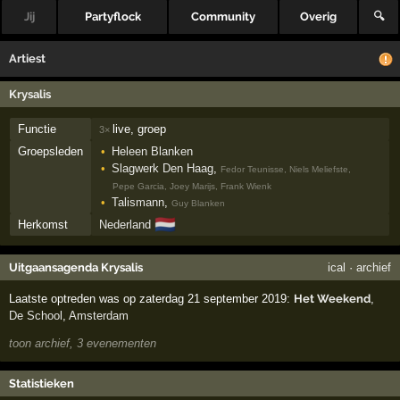
Jij
Partyflock
Community
Overig
🔍
Artiest
Krysalis
Functie
live, groep
3×
Groepsleden
Heleen Blanken
Slagwerk Den Haag
,
Fedor Teunisse, Niels Meliefste,
Pepe Garcia, Joey Marijs, Frank Wienk
Talismann
,
Guy Blanken
🇳🇱
Herkomst
Nederland
Uitgaansagenda Krysalis
ical
·
archief
Laatste optreden was op zaterdag 21 september 2019:
Het Weekend
,
De School
,
Amsterdam
toon archief, 3 evenementen
Statistieken