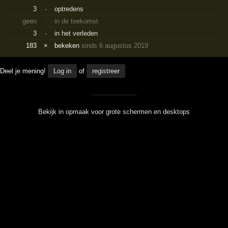
3
·
optredens
geen
·
in de toekomst
3
·
in het verleden
183
×
bekeken
sinds 6 augustus 2019
Deel je mening!
Log in
of
registreer
Bekijk in opmaak voor grote schermen en desktops