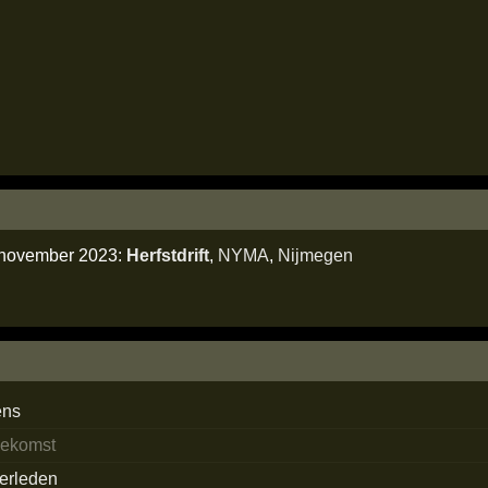
5 november 2023:
Herfstdrift
,
NYMA
,
Nijmegen
ens
oekomst
verleden