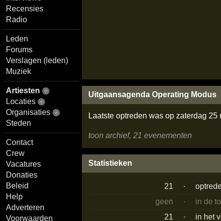
Recensies
Radio
Leden
Forums
Verslagen (leden)
Muziek
Artiesten
Uitgaansagenda Operating Modus
Locaties
Organisaties
Laatste optreden was op zaterdag 2
Steden
toon archief, 21 evenementen
Contact
Crew
Statistieken
Vacatures
Donaties
Beleid
21
·
optred
Help
geen
·
in de t
Adverteren
21
·
in het 
Voorwaarden