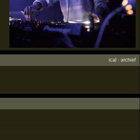
ical
·
archief