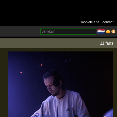
mobiele site
·
contact
🇳🇱
­
11 fans