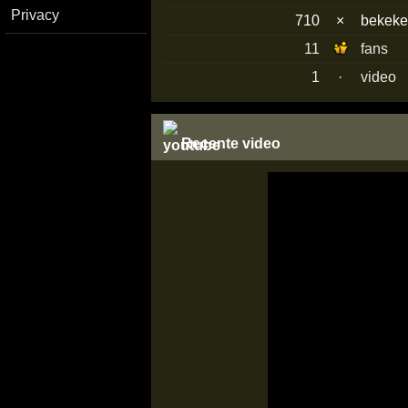
Privacy
710
×
bekek
11
fans
1
·
video
Recente video