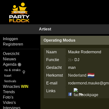
Artiest
Inloggen
Operating Modus
Registreren
Naam
Mauke Rodermond
Overzicht
Nieuws
Functie
DJ
21×
Agenda
Geslacht
man
nu & straks
🇳🇱
Herkomst
Nederland
kaart
festivals
E-mail
rodermond.mauke@gma
Winacties
WIN
Links
Trends
Foto's
Video's
Interviews