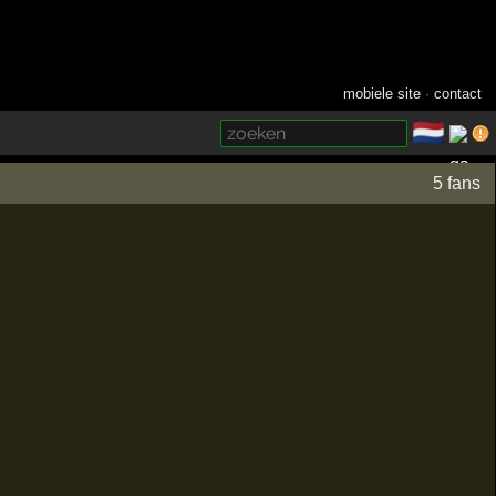
mobiele site
·
contact
🇳🇱
­
5 fans