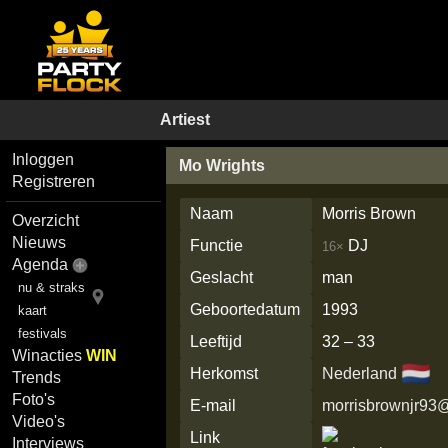
Artiest
Inloggen
Mo Wrights
Registreren
Naam
Morris Brown
Overzicht
Nieuws
Functie
DJ
16×
Agenda
Geslacht
man
nu & straks
Geboortedatum
1993
kaart
festivals
Leeftijd
32 – 33
Winacties
WIN
🇳🇱
Herkomst
Nederland
Trends
Foto's
E-mail
morrisbrownjr93
Video's
Link
Interviews