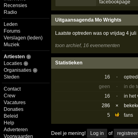
Recensies
Radio
Uitgaansagenda Mo Wrights
Leden
Forums
Laatste optreden was op vrijdag 4 jul
Verslagen (leden)
Muziek
toon archief, 16 evenementen
Artiesten
Statistieken
Locaties
Organisaties
Steden
16
·
optre
geen
·
in de 
Contact
Crew
16
·
in het
Vacatures
286
×
beke
Donaties
5
fans
Beleid
Help
Adverteren
Deel je mening!
Log in
of
registreer
Voorwaarden