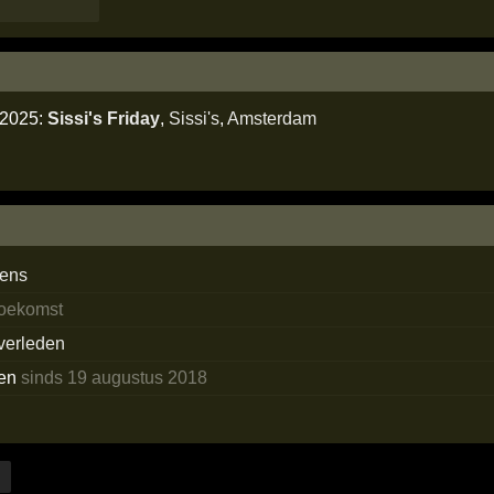
i 2025:
Sissi's Friday
,
Sissi's
,
Amsterdam
dens
toekomst
 verleden
ken
sinds 19 augustus 2018