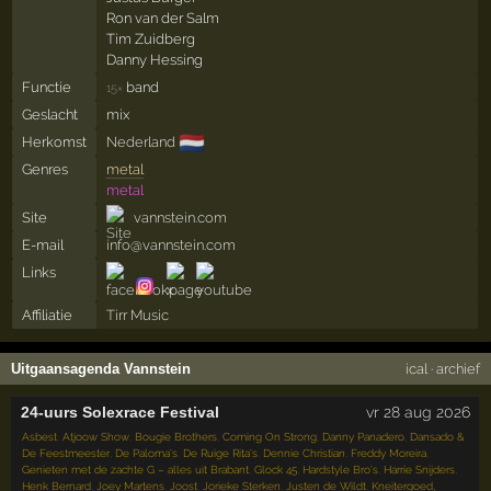
Ron van der Salm
Tim Zuidberg
Danny Hessing
Functie
band
15×
Geslacht
mix
🇳🇱
Herkomst
Nederland
Genres
metal
metal
Site
vannstein.com
E-mail
info@vannstein.com
Links
Affiliatie
Tirr Music
Uitgaansagenda Vannstein
ical
·
archief
24-uurs Solexrace Festival
vr 28 aug 2026
Asbest
,
Atjoow Show
,
Bougie Brothers
,
Coming On Strong
,
Danny Panadero
,
Dansado &
De Feestmeester
,
De Paloma's
,
De Ruige Rita's
,
Dennie Christian
,
Freddy Moreira
,
Genieten met de zachte G – alles uit Brabant
,
Glock 45
,
Hardstyle Bro's
,
Harrie Snijders
,
Henk Bernard
,
Joey Martens
,
Joost
,
Jorieke Sterken
,
Justen de Wildt
,
Kneitergoed,