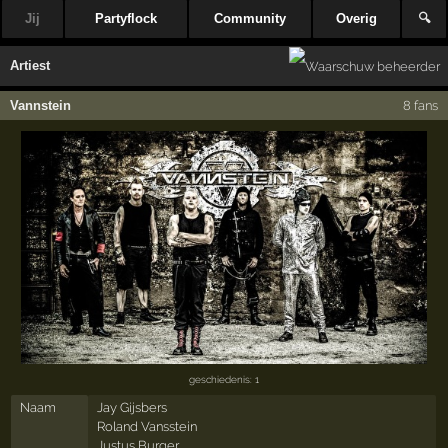
Jij
Partyflock
Community
Overig
🔍
Artiest
Vannstein
8 fans
geschiedenis: 1
Naam
Jay Gijsbers
Roland Vansstein
Justus Burger