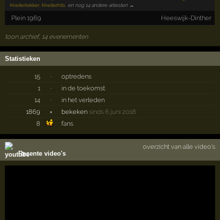
Kneiterlekker, Kneiterhits
,
en nog 14 andere artiesten →
Plein 1969
Heeswijk-Dinther
toon archief, 14 evenementen
Statistieken
15
·
optredens
1
·
in de toekomst
14
·
in het verleden
1869
×
bekeken
sinds 6 juni 2018
8
fans
overzicht van alle video's
Recente video's