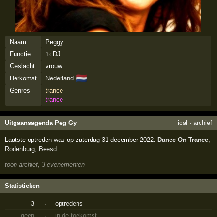
Naam
Peggy
Functie
DJ
3×
Geslacht
vrouw
🇳🇱
Herkomst
Nederland
Genres
trance
trance
Uitgaansagenda Peg Gy
ical
·
archief
Laatste optreden was op zaterdag 31 december 2022:
Dance On Trance
,
Rodenburg
,
Beesd
toon archief, 3 evenementen
Statistieken
3
·
optredens
geen
·
in de toekomst