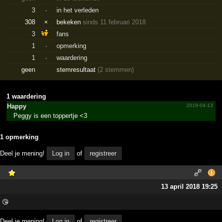
3
·
in het verleden
308
×
bekeken
sinds 11 februari 2018
3
fans
1
·
opmerking
1
·
waardering
geen
stemresultaat
(2 stemmen)
1 waardering
Happy
2018-04-13
Peggy is een toppertje <3
1 opmerking
Deel je mening!
Log in
of
registreer
13 april 2018 19:25
😘
Deel je mening!
Log in
of
registreer