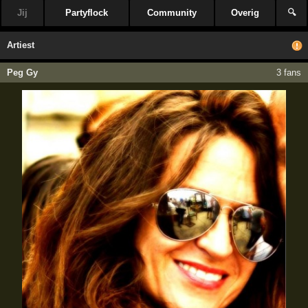
Jij
Partyflock
Community
Overig
🔍
Artiest
Peg Gy
3 fans