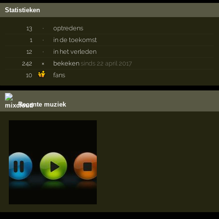
Statistieken
13
·
optredens
1
·
in de toekomst
12
·
in het verleden
242
×
bekeken
sinds 22 april 2017
10
fans
Recente muziek