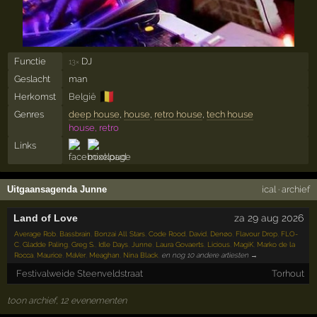
Functie
DJ
13×
Geslacht
man
🇧🇪
Herkomst
België
Genres
deep house
,
house
,
retro house
,
tech house
house, retro
Links
Uitgaansagenda Junne
ical
·
archief
Land of Love
za 29 aug 2026
Average Rob
,
Bassbrain
,
Bonzai All Stars
,
Code Rood
,
David
,
Denøo
,
Flavour Drop
,
FLO-
C
,
Gladde Paling
,
Greg S.
,
Idle Days
,
Junne
,
Laura Govaerts
,
Licious
,
MagiK
,
Marko de la
Rocca
,
Maurice
,
MaVer
,
Meaghan
,
Nina Black
,
en nog 10 andere artiesten →
Festivalweide Steenveldstraat
Torhout
toon archief, 12 evenementen