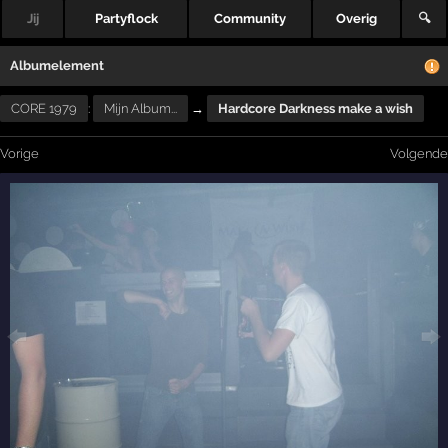
Jij
Partyflock
Community
Overig
🔍
Albumelement
CORE 1979
:
Mijn Album...
→
Hardcore Darkness make a wish
Vorige
Volgende