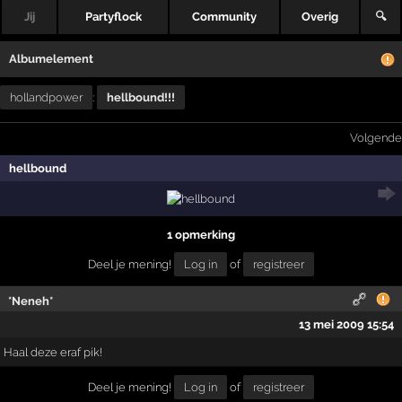
Jij
Partyflock
Community
Overig
🔍
Albumelement
hollandpower
:
hellbound!!!
Volgende
hellbound
1 opmerking
Deel je mening!
Log in
of
registreer
*Neneh*
13 mei 2009 15:54
Haal deze eraf pik!
Deel je mening!
Log in
of
registreer