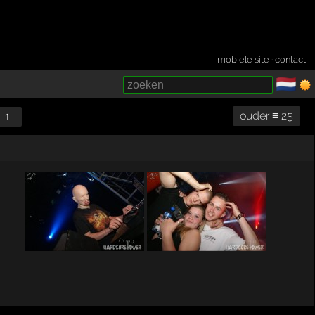
mobiele site
·
contact
🇳🇱
­
ouder ≡ 25
1