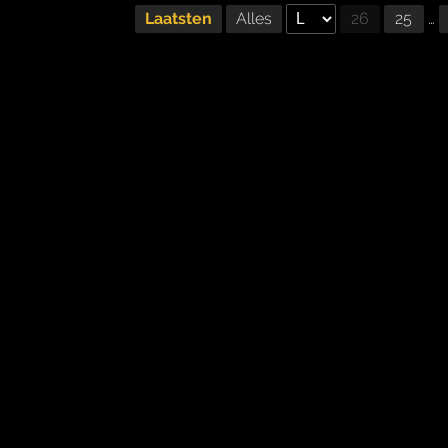
Laatsten
Alles
26
25
…