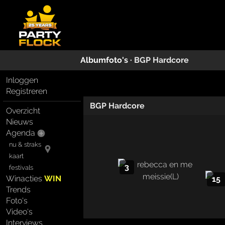
Albumfoto's ·
BGP Hardcore
Inloggen
Registreren
BGP Hardcore
Overzicht
Nieuws
Agenda
nu & straks
kaart
3
festivals
Winacties
WIN
15
Trends
Foto's
Video's
Interviews