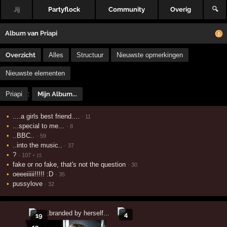
Jij
Partyflock
Community
Overig
🔍
Album
van
Priapi
Overzicht
Alles
Structuur
Nieuwste opmerkingen
Nieuwste elementen
Priapi
:
Mijn Album...
....a girls best friend....
· 11
...special to me...
· 8
..BBC..
· 59
..into the music..
· 37
?
· 107
+ 15
fake or no fake, that's not the question
· 30
oeeeiiiii!!!!! :D
· 35
pussylove
· 32
4
19