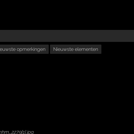
ieuwste opmerkingen
Nieuwste elementen
hm_2279[1].jpg