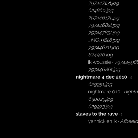
79744723t.jpg
624860.jpg
79744617t.jpg
79744682t.jpg
79744785t.jpg
_MG_9828.jpg
79744621t.jpg
624920.jpg
ik woussie ·
79744598t
79744686t.jpg
nightmare 4 dec 2010
· 4
629951.jpg
nightmare 010 ·
night
630029.jpg
629973.jpg
slaves to the rave
· 1
yannick en ik ·
Afbeeld