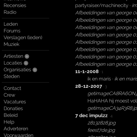
partyraiser/machinecity ·
im
Recensies
Radio
Afbeeldingen van george 0
Afbeeldingen van george 0
Leden
Afbeeldingen van george 0
Forums
Afbeeldingen van george 0
Verslagen (leden)
Afbeeldingen van george 01
Muziek
Afbeeldingen van george 01
Artiesten
Afbeeldingen van george 01
Locaties
Afbeeldingen van george 01
Organisaties
11-1-2008
· 1
Steden
ik en maris ·
ik en mari
28-12-2007
· 3
Contact
getimageCA8RA6ON.
Crew
HaHAHA hij moest vol
Vacatures
getimageCA34R3R8.j
Donaties
Beleid
7 dec impulzz
· 4
Help
28132828.jpg
Adverteren
feest7de.jpg
Voorwaarden