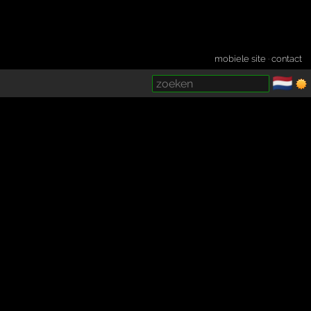
mobiele site
·
contact
🇳🇱
­