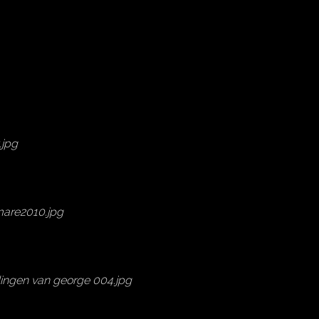
.jpg
mare2010.jpg
ingen van george 004.jpg