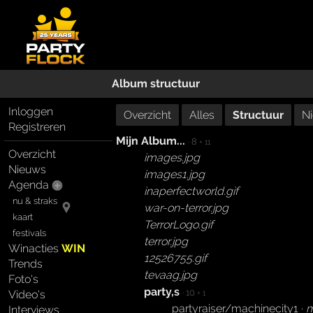
Album structuur
Inloggen
Overzicht
Alles
Structuur
N
Registreren
Mijn Album...
· 8
+ 11
Overzicht
images.jpg
Nieuws
images1.jpg
Agenda
inaperfectworld.gif
nu & straks
war-on-terror.jpg
kaart
TerrorLogo.gif
festivals
terror.jpg
Winacties
WIN
12526755.gif
Trends
tevaag.jpg
Foto's
party,s
· 10
Video's
+ 1
partyraiser/machinecity1 ·
m
Interviews