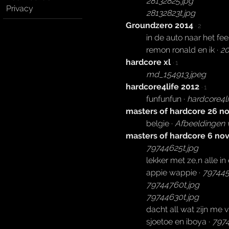
28132825.jpg
Privacy
28132823t.jpg
Groundzero 2014
· 2
in de auto naar het feest
remon ronald en ik ·
20
hardcore xl
· 1
md_154913.jpeg
hardcore4life 2012
· 1
funfunfun ·
hardcore4li
masters of hardcore 26 no
belgie ·
Afbeeldingen 
masters of hardcore 6 no
79744625t.jpg
lekker met ze,n alle in
appie wappie ·
797445
79744760t.jpg
79744630t.jpg
dacht all wat zijn me 
sjoetoe en iboya ·
7974