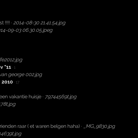
 !!!! ·
2014-08-30 21.41.54.jpg
14-09-03 06.30.05.jpeg
fe2012.jpg
v "11
· 1
van george 002.jpg
v 2010
· 17
 een vakantie huisje ·
79744569t.jpg
78t.jpg
vrienden raar ( et waren belgen haha) ·
_MG_9830.jpg
4639t.jpg