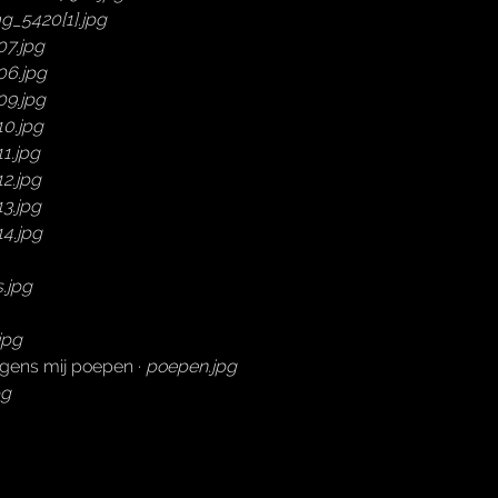
g_5420[1].jpg
07.jpg
06.jpg
09.jpg
10.jpg
1.jpg
2.jpg
3.jpg
4.jpg
s.jpg
jpg
gens mij poepen ·
poepen.jpg
pg