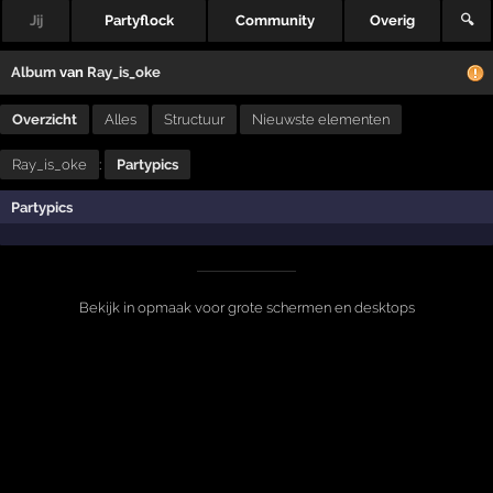
Jij
Partyflock
Community
Overig
🔍
Album
van
Ray_is_oke
Overzicht
Alles
Structuur
Nieuwste elementen
Ray_is_oke
:
Partypics
Partypics
Bekijk in opmaak voor grote schermen en desktops