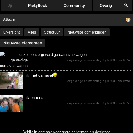
Jij
Partyflock
Community
Overig
🔍
Album
Overzicht
Alles
Structuur
Nieuwste opmerkingen
Nieuwste elementen
onze geweldige carnavalswagen
toegevoegd op maandag 7 juli 2008 om 16:52
ik met carnaval
toegevoegd op maandag 7 juli 2008 om 16:51
ik en rens
toegevoegd op maandag 7 juli 2008 om 16:50
Bekijk in opmaak voor grote schermen en desktops