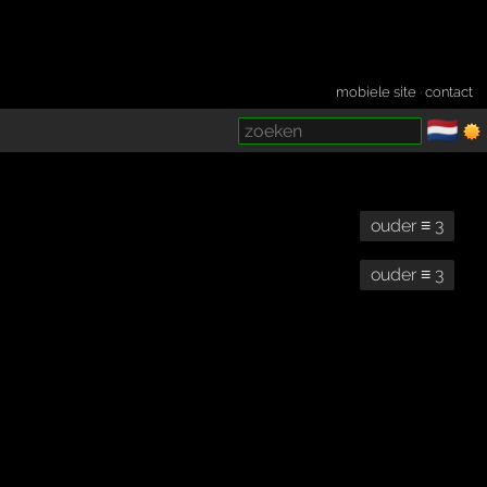
mobiele site
·
contact
🇳🇱
­
ouder ≡ 3
ouder ≡ 3