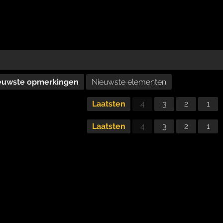
euwste opmerkingen
Nieuwste elementen
Laatsten
4
3
2
1
Laatsten
4
3
2
1