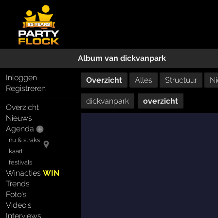
Album
van
dickvanpark
Inloggen
Overzicht
Alles
Structuur
Ni
Registreren
dickvanpark
:
overzicht
Overzicht
Nieuws
Agenda
nu & straks
kaart
festivals
Winacties
WIN
Trends
Foto's
Video's
Interviews