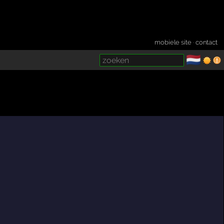
mobiele site
·
contact
🇳🇱
­