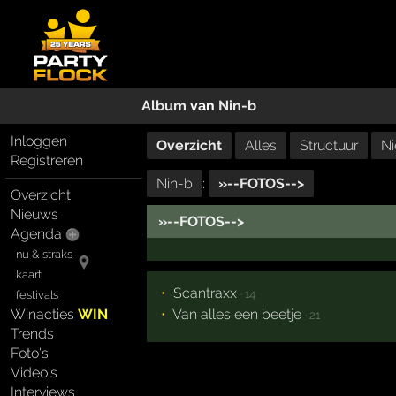
Album
van
Nin-b
Inloggen
Overzicht
Alles
Structuur
Ni
Registreren
Nin-b
:
»--FOTOS-->
Overzicht
Nieuws
»--FOTOS-->
Agenda
nu & straks
kaart
Scantraxx
· 14
festivals
Winacties
WIN
Van alles een beetje
· 21
Trends
Foto's
Video's
Interviews