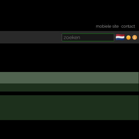
mobiele site
·
contact
🇳🇱
­