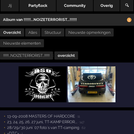
Jij
Partyflock
Community
Overig
🔍
Album
van
!!!!!!...NOIZETERRORIST...!!!!!!
Overzicht
Alles
Structuur
Nieuwste opmerkingen
Nieuwste elementen
!!!!!!...NOIZETERRORIST...!!!!!!
:
overzicht
13-09-2008 MASTERS OF HARDCORE
· 11
23, 24, 25, 26, 27 juni, TT-KAMP ERROR....
· 147
28/29/30 juni `07 foto`s van TT-camping
· 62
=D.T.C=
· 1