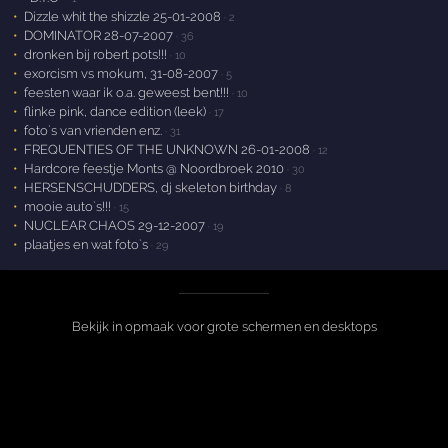
Dizzle whit the shizzle 25-01-2008
· 2
DOMINATOR 28-07-2007
· 36
dronken bij robert pots!!!
· 10
exorcism vs mokum, 31-08-2007
· 5
feesten waar ik o.a. geweest bent!!!
· 10
flinke pink, dance edition (leek)
· 17
foto`s van vrienden enz.
· 31
FREQUENTIES OF THE UNKNOWN 26-01-2008
· 12
Hardcore feestje Monts @ Noordbroek 2010
· 30
HERSENSCHUDDERS, dj skeleton birthday
· 8
mooie auto`s!!!
· 15
NUCLEAR CHAOS 29-12-2007
· 19
plaatjes en wat foto`s
· 29
Bekijk in opmaak voor grote schermen en desktops