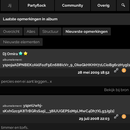
Jij
Partyflock
Community
Overig
🔍
Laatste opmerkingen in album
Overzicht
Alles
Structuur
Nieuwste opmerkingen
Nieuwste elementen
Dj Omira
albumelement
:
y1pojaADPNBEKzAklFozF9En688IcVr_9_OkeGkHKHH7zLCioBg6r2Hyg[1
28 mei 2009 18:52
percies een ei aant leggen.... x
Bekijk bij bron
y1pnUwhj-
albumelement
:
sKxhGzc9K8TrBGRsSa5l__38iUUGEPS1M9LMwC4Dh7XLg3Jg[1]
29 juli 2008 22:03
timmer en torfs..