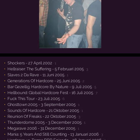
Shockers - 27 April 2002
· 1
Hellraiser: The Suffering - 5 Februari 2005
· 3
Slaves 2 Da Rave - 11 Juni 2005
· 1
Generations Of Hardcore - 25 Juni 2005
· 2
Bar Gezellig: Hardcore By Nature - 9 Juli 2005
· 5
Hellbound: Global Hardcore Fest - 16 Juli 2005
· 7
Fuck This Tour - 23 Juli 2005
· 6
Ghosttown 2005 - 3 September 2005
· 1
Sounds Of Hardcore - 21 Oktober 2005
· 1
Reunion Of Freaks - 22 Oktober 2005
· 3
Thunderdome 2005 - 3 December 2005
· 1
Megarave 2006 - 31 December 2005
· 1
Mania: 5 Years And Still Counting - 13 Januari 2006
· 3