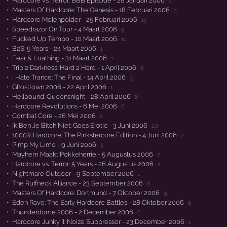
Hardcore vs. Terror: BBB Episode - 28 Januari 2006
· 2
Masters Of Hardcore: The Genesis - 18 Februari 2006
· 3
Hardcore Molenpolder - 25 Februari 2006
· 13
Speedrazor On Tour - 4 Maart 2006
· 9
Fucked Up Tempo - 10 Maart 2006
· 10
B2S: 5 Years - 24 Maart 2006
· 1
Fear & Loathing - 31 Maart 2006
· 1
Trip 2 Darkness: Hard 2 Hard - 1 April 2006
· 8
I Hate Trance: The Final - 14 April 2006
· 3
Ghosttown 2006 - 22 April 2006
· 1
Hellbound: Queensnight - 28 April 2006
· 8
Hardcore Revolutions - 6 Mei 2006
· 6
Combat Core - 26 Mei 2006
· 2
Ik Ben Je Bitch Niet: Goes Erotic - 3 Juni 2006
· 20
1000% Hardcore: The Pinkstercore Edition - 4 Juni 2006
· 7
Pimp My Limo - 9 Juni 2006
· 5
Mayhem Maakt Pokkeherrie - 5 Augustus 2006
· 7
Hardcore vs. Terror: 5 Years - 26 Augustus 2006
· 2
Nightmare Outdoor - 9 September 2006
· 1
The Ruffneck Alliance - 23 September 2006
· 6
Masters Of Hardcore: Dortmund - 7 Oktober 2006
· 9
Eden Rave: The Early Hardcore Battles - 28 Oktober 2006
· 6
Thunderdome 2006 - 2 December 2006
· 6
Hardcore Junky II: Noize Suppressor - 23 December 2006
· 1