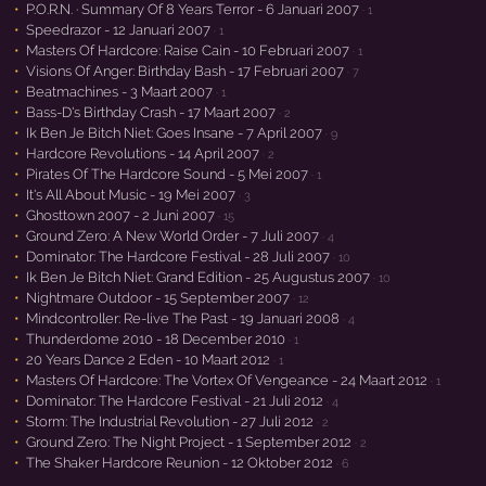
P.O.R.N. · Summary Of 8 Years Terror - 6 Januari 2007
· 1
Speedrazor - 12 Januari 2007
· 1
Masters Of Hardcore: Raise Cain - 10 Februari 2007
· 1
Visions Of Anger: Birthday Bash - 17 Februari 2007
· 7
Beatmachines - 3 Maart 2007
· 1
Bass-D's Birthday Crash - 17 Maart 2007
· 2
Ik Ben Je Bitch Niet: Goes Insane - 7 April 2007
· 9
Hardcore Revolutions - 14 April 2007
· 2
Pirates Of The Hardcore Sound - 5 Mei 2007
· 1
It's All About Music - 19 Mei 2007
· 3
Ghosttown 2007 - 2 Juni 2007
· 15
Ground Zero: A New World Order - 7 Juli 2007
· 4
Dominator: The Hardcore Festival - 28 Juli 2007
· 10
Ik Ben Je Bitch Niet: Grand Edition - 25 Augustus 2007
· 10
Nightmare Outdoor - 15 September 2007
· 12
Mindcontroller: Re-live The Past - 19 Januari 2008
· 4
Thunderdome 2010 - 18 December 2010
· 1
20 Years Dance 2 Eden - 10 Maart 2012
· 1
Masters Of Hardcore: The Vortex Of Vengeance - 24 Maart 2012
· 1
Dominator: The Hardcore Festival - 21 Juli 2012
· 4
Storm: The Industrial Revolution - 27 Juli 2012
· 2
Ground Zero: The Night Project - 1 September 2012
· 2
The Shaker Hardcore Reunion - 12 Oktober 2012
· 6