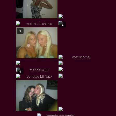
1
1
1