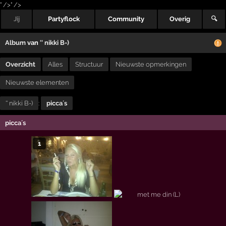
" />
" />
Jij
Partyflock
Community
Overig
🔍
Album
van
'' nikki B-)
Overzicht
Alles
Structuur
Nieuwste opmerkingen
Nieuwste elementen
'' nikki B-)
:
picca´s
picca´s
1