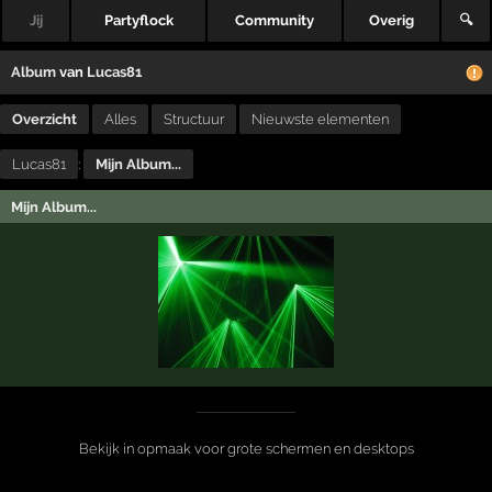
Jij
Partyflock
Community
Overig
🔍
Album
van
Lucas81
Overzicht
Alles
Structuur
Nieuwste elementen
Lucas81
:
Mijn Album...
Mijn Album...
Bekijk in opmaak voor grote schermen en desktops