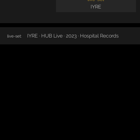
IYRE
IYRE · HUB Live · 2023 · Hospital Records
live-set: