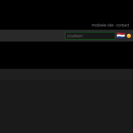
mobiele site
·
contact
🇳🇱
­