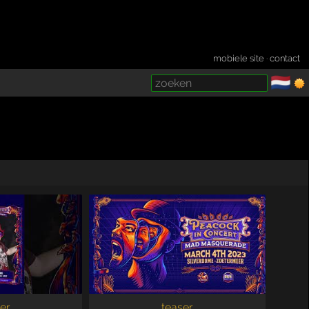
mobiele site
·
contact
🇳🇱
­
er
teaser