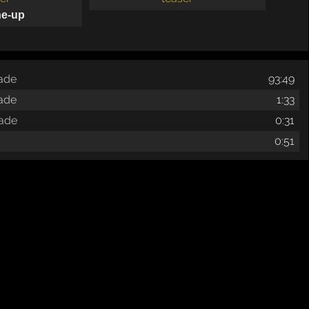
ne-up
rade
93:49
rade
1:33
rade
0:31
0:51