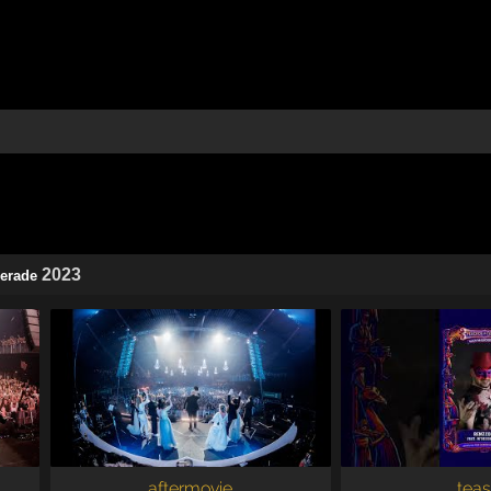
2023
erade
aftermovie
teas