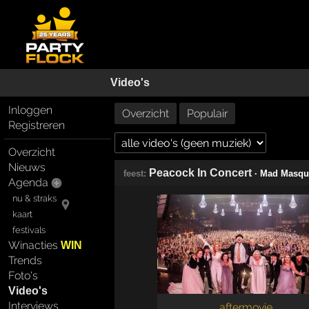
Video's
Inloggen
Overzicht
Populair
Registreren
Overzicht
Nieuws
Peacock In Concert
feest:
· Mad Masqu
Agenda
nu & straks
kaart
festivals
Winacties
WIN
Trends
Foto's
Video's
Interviews
aftermovie