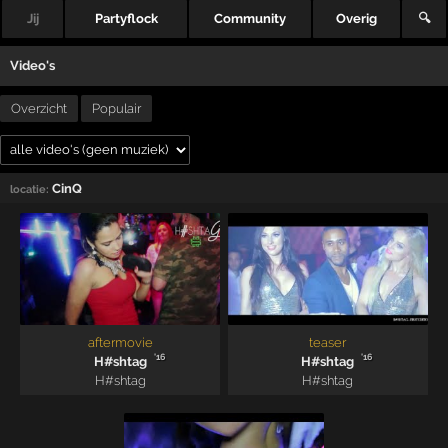
Jij
Partyflock
Community
Overig
🔍
Video's
Overzicht
Populair
CinQ
locatie:
aftermovie
teaser
'16
'16
H#shtag
H#shtag
H#shtag
H#shtag