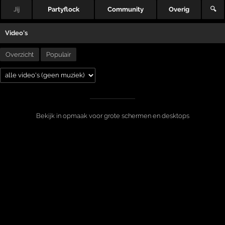
Jij
Partyflock
Community
Overig
🔍
Video's
Overzicht
Populair
Bekijk in opmaak voor grote schermen en desktops