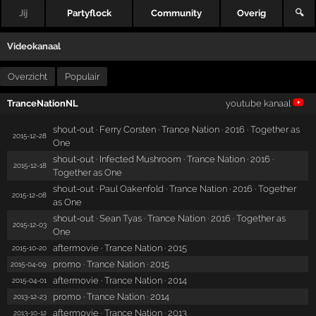
Jij
Partyflock
Community
Overig
🔍
Videokanaal
Overzicht
Populair
TranceNationNL
youtube kanaal
shout-out · Ferry Corsten · Trance Nation · 2016 · Together as
2015-12-28
One
shout-out · Infected Mushroom · Trance Nation · 2016 ·
2015-12-18
Together as One
shout-out · Paul Oakenfold · Trance Nation · 2016 · Together
2015-12-08
as One
shout-out · Sean Tyas · Trance Nation · 2016 · Together as
2015-12-03
One
aftermovie · Trance Nation · 2015
2015-10-20
promo · Trance Nation · 2015
2015-04-09
aftermovie · Trance Nation · 2014
2015-04-01
promo · Trance Nation · 2014
2013-12-23
aftermovie · Trance Nation · 2013
2013-10-12