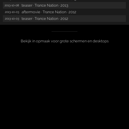
teaser · Trance Nation · 2013
2013-10-08
aftermovie · Trance Nation · 2012
2013-10-03
teaser · Trance Nation · 2012
2013-10-03
Bekijk in opmaak voor grote schermen en desktops