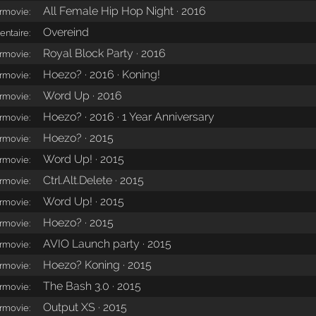
All Female Hip Hop Night · 2016
ermovie:
Overeind
ntaire:
Royal Block Party · 2016
ermovie:
Hoezo? · 2016 · Koning!
ermovie:
Word Up · 2016
ermovie:
Hoezo? · 2016 · 1 Year Anniversary
ermovie:
Hoezo? · 2015
ermovie:
Word Up! · 2015
ermovie:
Ctrl.Alt.Delete · 2015
ermovie:
Word Up! · 2015
ermovie:
Hoezo? · 2015
ermovie:
AVIO Launch party · 2015
ermovie:
Hoezo? Koning · 2015
ermovie:
The Bash 3.0 · 2015
ermovie:
Output XS · 2015
ermovie: