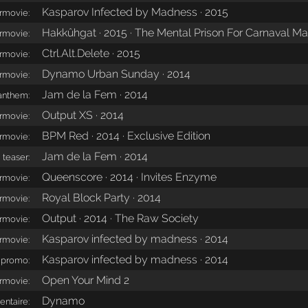
Kasparov Infected by Madness · 2015
ermovie:
Hakkûhgat · 2015 · The Mental Prison For Carnaval M
ermovie:
Ctrl.Alt.Delete · 2015
ermovie:
Dynamo Urban Sunday · 2014
ermovie:
Jam de la Fem · 2014
anthem:
Output XS · 2014
ermovie:
BPM Red · 2014 · Exclusive Edition
ermovie:
Jam de la Fem · 2014
teaser:
Queenscore · 2014 · Invites Enzyme
ermovie:
Royal Block Party · 2014
ermovie:
Output · 2014 · The Raw Society
ermovie:
Kasparov infected by madness · 2014
ermovie:
Kasparov infected by madness · 2014
promo:
Open Your Mind 2
ermovie:
Dynamo
ntaire: