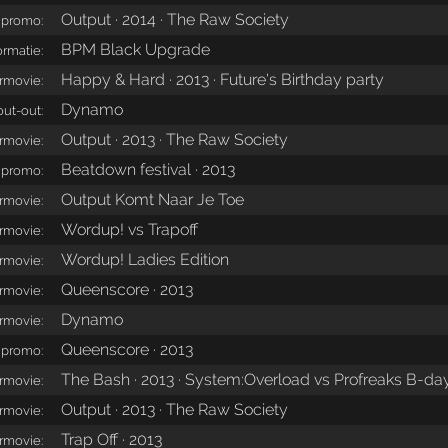
Output · 2014 · The Raw Society
promo:
BPM Black Upgrade
ormatie:
Happy & Hard · 2013 · Future's Birthday party
ermovie:
Dynamo
out-out:
Output · 2013 · The Raw Society
ermovie:
Beatdown festival · 2013
promo:
Output Komt Naar Je Toe
ermovie:
Wordup! vs Trapoff
ermovie:
Wordup! Ladies Edition
ermovie:
Queenscore · 2013
ermovie:
Dynamo
ermovie:
Queenscore · 2013
promo:
The Bash · 2013 · System:Overload vs Profreaks B-day
ermovie:
Output · 2013 · The Raw Society
ermovie:
Trap Off · 2013
ermovie: