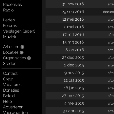
30 nov 2016
Recensies
aft
Radio
29 sep 2016
docume
12 mei 2016
aft
Leden
Forums
2 mei 2016
aft
Verslagen (leden)
17 mrt 2016
aft
Muziek
15 mrt 2016
aft
Artiesten
8 jan 2016
aft
Locaties
23 dec 2015
Organisaties
aft
Steden
2 dec 2015
aft
9 nov 2015
aft
Contact
Crew
22 okt 2015
aft
Vacatures
18 jun 2015
aft
Donaties
27 mei 2015
Beleid
aft
Help
4 mei 2015
aft
Adverteren
30 apr 2015
aft
Voorwaarden