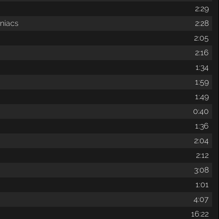
2:29
aniacs
2:28
2:05
2:16
1:34
1:59
1:49
0:40
1:36
2:04
2:12
3:08
1:01
4:07
16:22