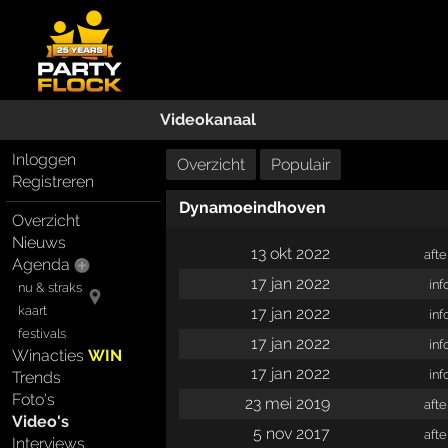
Videokanaal
Inloggen
Overzicht
Populair
Registreren
Dynamoeindhoven
Overzicht
Nieuws
13 okt 2022
aft
Agenda
17 jan 2022
inf
nu & straks
kaart
17 jan 2022
inf
festivals
17 jan 2022
inf
Winacties
WIN
17 jan 2022
inf
Trends
Foto's
23 mei 2019
aft
Video's
5 nov 2017
aft
Interviews