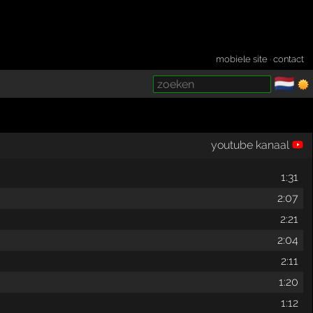
mobiele site
·
contact
🇳🇱
­
youtube kanaal
1:31
2:07
2:21
2:04
2:11
1:20
1:12